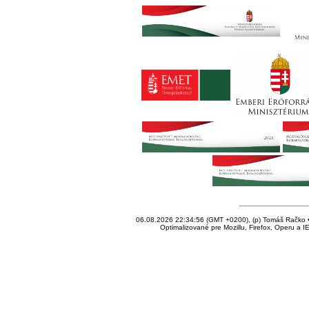
06.08.2026 22:34:56 (GMT +0200), (p) Tomáš Račko • 
Optimalizované pre Mozillu, Firefox, Operu a I