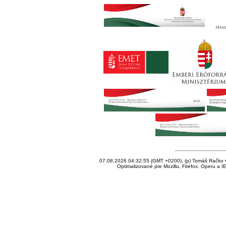
07.08.2026 04:32:55 (GMT +0200), (p) Tomáš Račko • 
Optimalizované pre Mozillu, Firefox, Operu a I