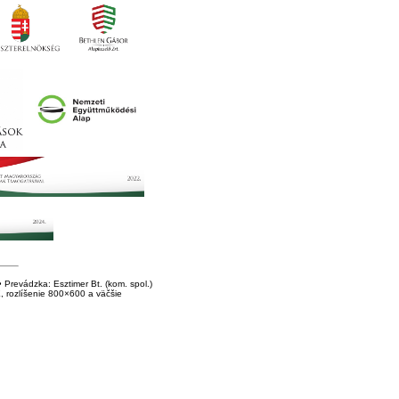
Prevádzka: Esztimer Bt. (kom. spol.)
E, rozlíšenie 800×600 a väčšie