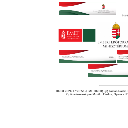
06.08.2026 17:20:56 (GMT +0200), (p) Tomáš Račko • 
Optimalizované pre Mozillu, Firefox, Operu a I