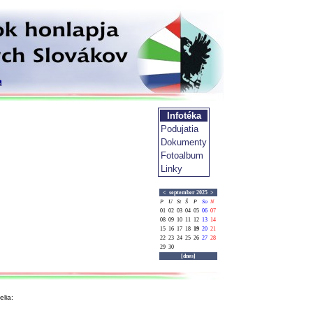
Infotéka
Podujatia
Dokumenty
Fotoalbum
Linky
<
september 2025
>
P
U
St
Š
P
So
N
01
02
03
04
05
06
07
08
09
10
11
12
13
14
15
16
17
18
19
20
21
22
23
24
25
26
27
28
29
30
[dnes]
lia: