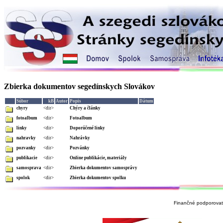
Zbierka dokumentov segedínskych Slovákov
Súbor
kB
Autor
Popis
Dátum
chyry
<dir>
Chýry a články
fotoalbum
<dir>
Fotoalbum
linky
<dir>
Doporúčené linky
nahravky
<dir>
Nahrávky
pozvanky
<dir>
Pozvánky
publikacie
<dir>
Online publikácie, materiály
samosprava
<dir>
Zbierka dokumentov samosprávy
spolok
<dir>
Zbierka dokumentov spolku
Finančné podporovate