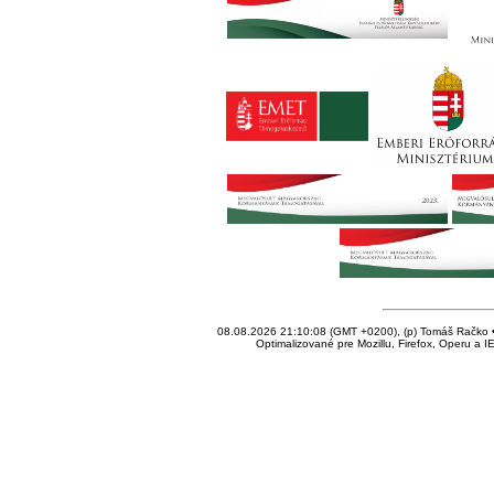
08.08.2026 21:10:08 (GMT +0200), (p) Tomáš Račko • 
Optimalizované pre Mozillu, Firefox, Operu a I