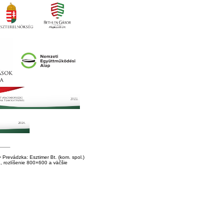
Prevádzka: Esztimer Bt. (kom. spol.)
E, rozlíšenie 800×600 a väčšie