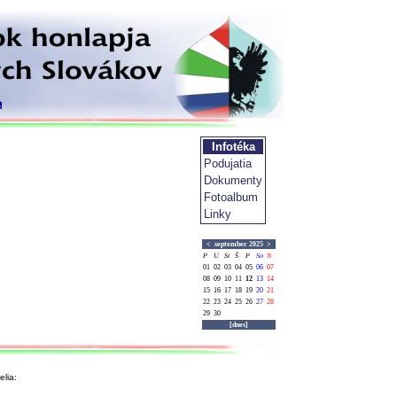
Infotéka
Podujatia
Dokumenty
Fotoalbum
Linky
<
september 2025
>
P
U
St
Š
P
So
N
01
02
03
04
05
06
07
08
09
10
11
12
13
14
15
16
17
18
19
20
21
22
23
24
25
26
27
28
29
30
[dnes]
lia: