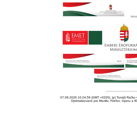
07.08.2026 10:24:59 (GMT +0200), (p) Tomáš Račko • 
Optimalizované pre Mozillu, Firefox, Operu a I