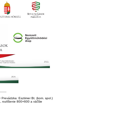
Prevádzka: Esztimer Bt. (kom. spol.)
E, rozlíšenie 800×600 a väčšie