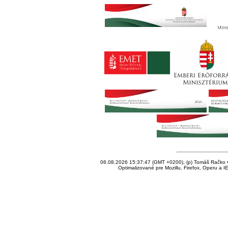
06.08.2026 15:37:47 (GMT +0200), (p) Tomáš Račko • 
Optimalizované pre Mozillu, Firefox, Operu a I