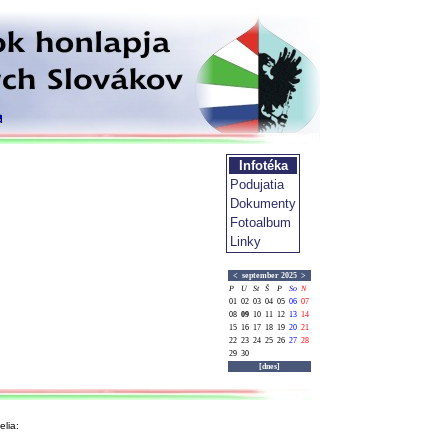
Infotéka
Podujatia
Dokumenty
Fotoalbum
Linky
<
september 2025
>
P
U
St
Š
P
So
N
01
02
03
04
05
06
07
08
09
10
11
12
13
14
15
16
17
18
19
20
21
22
23
24
25
26
27
28
29
30
[dnes]
lia: