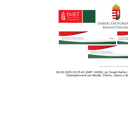
09.08.2026 03:25:46 (GMT +0200), (p) Tomáš Račko • 
Optimalizované pre Mozillu, Firefox, Operu a I