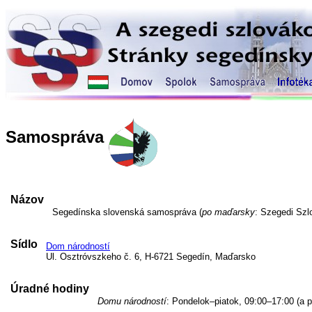
Samospráva
Názov
Segedínska slovenská samospráva (
po maďarsky
: Szegedi Sz
Sídlo
Dom národností
Ul. Osztróvszkeho č. 6, H-6721 Segedín, Maďarsko
Úradné hodiny
Domu národností
: Pondelok–piatok, 09:00–17:00 (a