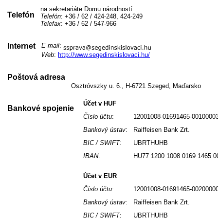
na sekretariáte Domu národností
Telefón
Telefón
: +36 / 62 / 424-248, 424-249
Telefax
: +36 / 62 / 547-966
Internet
E-mail
:
Web
:
http://www.segedinskislovaci.hu/
Poštová adresa
Osztróvszky u. 6., H-6721 Szeged, Maďarsko
Účet v HUF
Bankové spojenie
Číslo účtu
:
12001008-01691465-0010000
Bankový ústav
:
Raiffeisen Bank Zrt.
BIC / SWIFT
:
UBRTHUHB
IBAN
:
HU77 1200 1008 0169 1465 0
Účet v EUR
Číslo účtu
:
12001008-01691465-0020000
Bankový ústav
:
Raiffeisen Bank Zrt.
BIC / SWIFT
:
UBRTHUHB