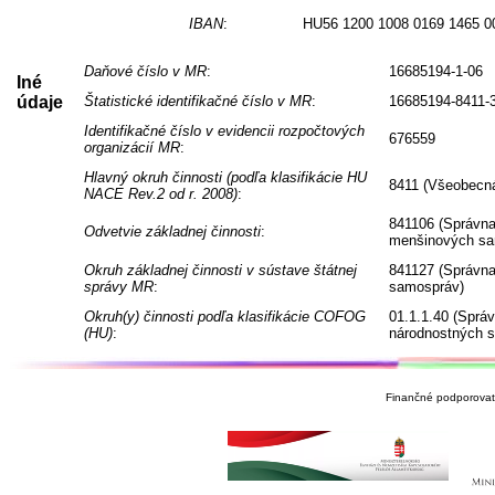
IBAN
:
HU56 1200 1008 0169 1465 0
Daňové číslo v MR
:
16685194-1-06
Iné
údaje
Štatistické identifikačné číslo v MR
:
16685194-8411-
Identifikačné číslo v evidencii rozpočtových
676559
organizácií MR
:
Hlavný okruh činnosti (podľa klasifikácie HU
8411 (Všeobecná
NACE Rev.2 od r. 2008)
:
841106 (Správna
Odvetvie základnej činnosti
:
menšinových sa
Okruh základnej činnosti v sústave štátnej
841127 (Správna
správy MR
:
samospráv)
Okruh(y) činnosti podľa klasifikácie COFOG
01.1.1.40 (Sprá
(HU)
:
národnostných 
Finančné podporovate