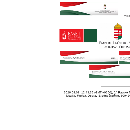
2026.08.08. 12:43:39 (GMT +0200), (p) Racskó T
Mozilla, Firefox, Opera, IE böngészőkre, 800×60