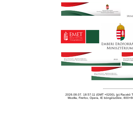
2026.08.07. 18:57:11 (GMT +0200), (p) Racskó T
Mozilla, Firefox, Opera, IE böngészőkre, 800×60