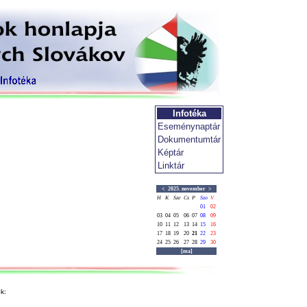
Infotéka
Eseménynaptár
Dokumentumtár
Képtár
Linktár
<
2025. november
>
H
K
Sze
Cs
P
Szo
V
01
02
03
04
05
06
07
08
09
10
11
12
13
14
15
16
17
18
19
20
21
22
23
24
25
26
27
28
29
30
[ma]
k: