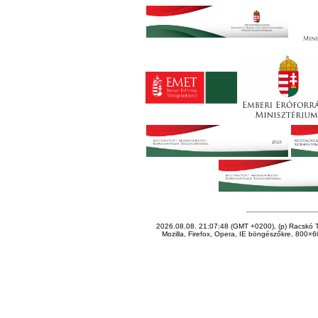
2026.08.08. 21:07:48 (GMT +0200), (p) Racskó T
Mozilla, Firefox, Opera, IE böngészőkre, 800×60