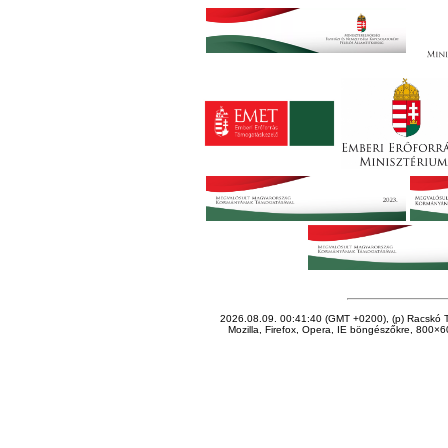
2026.08.09. 00:41:40 (GMT +0200), (p) Racskó T
Mozilla, Firefox, Opera, IE böngészőkre, 800×60