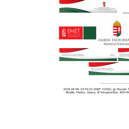
2026.08.09. 03:03:02 (GMT +0200), (p) Racskó T
Mozilla, Firefox, Opera, IE böngészőkre, 800×60