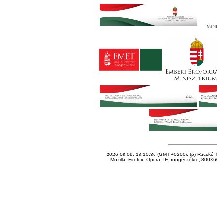
2026.08.09. 18:10:36 (GMT +0200), (p) Racskó T
Mozilla, Firefox, Opera, IE böngészőkre, 800×60