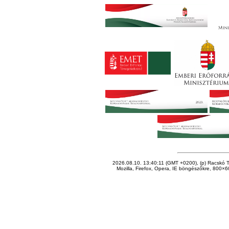
2026.08.10. 13:40:11 (GMT +0200), (p) Racskó T
Mozilla, Firefox, Opera, IE böngészőkre, 800×60