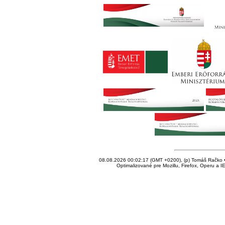
08.08.2026 00:02:17 (GMT +0200), (p) Tomáš Račko • 
Optimalizované pre Mozillu, Firefox, Operu a I