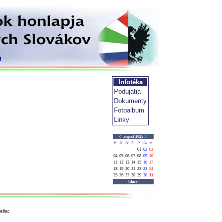
Infotéka
Podujatia
Dokumenty
Fotoalbum
Linky
<
august 2025
>
P
U
St
Š
P
So
N
01
02
03
04
05
06
07
08
09
10
11
12
13
14
15
16
17
18
19
20
21
22
23
24
25
26
27
28
29
30
31
[dnes]
lia: