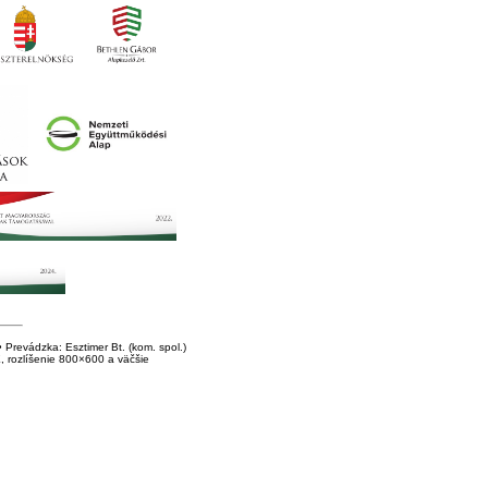
Prevádzka: Esztimer Bt. (kom. spol.)
E, rozlíšenie 800×600 a väčšie