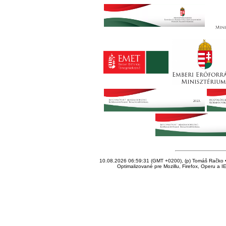
10.08.2026 06:59:31 (GMT +0200), (p) Tomáš Račko • 
Optimalizované pre Mozillu, Firefox, Operu a I