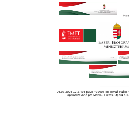
06.08.2026 12:27:36 (GMT +0200), (p) Tomáš Račko • 
Optimalizované pre Mozillu, Firefox, Operu a I