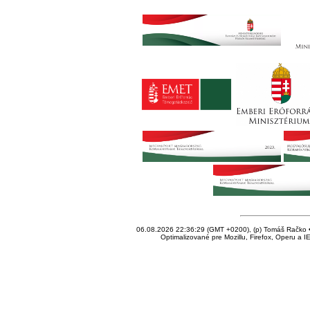
06.08.2026 22:36:29 (GMT +0200), (p) Tomáš Račko • 
Optimalizované pre Mozillu, Firefox, Operu a I