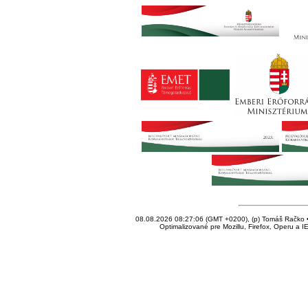
08.08.2026 08:27:06 (GMT +0200), (p) Tomáš Račko • 
Optimalizované pre Mozillu, Firefox, Operu a I