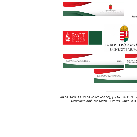
06.08.2026 17:23:03 (GMT +0200), (p) Tomáš Račko • 
Optimalizované pre Mozillu, Firefox, Operu a I