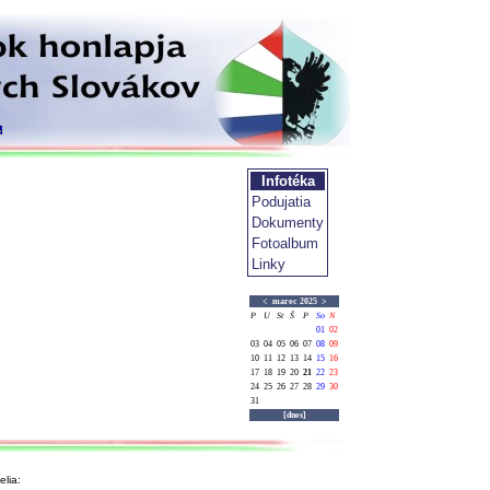
Infotéka
Podujatia
Dokumenty
Fotoalbum
Linky
<
marec 2025
>
P
U
St
Š
P
So
N
01
02
03
04
05
06
07
08
09
10
11
12
13
14
15
16
17
18
19
20
21
22
23
24
25
26
27
28
29
30
31
[dnes]
lia: