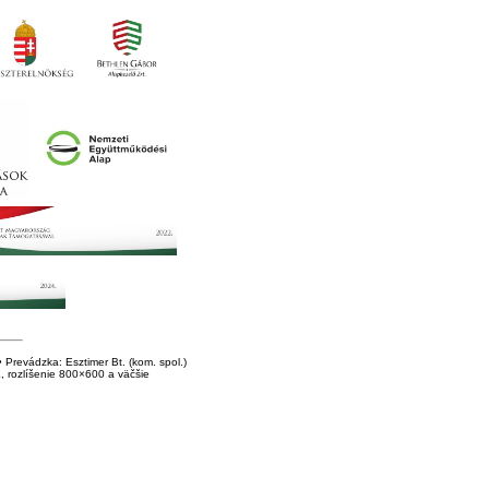
Prevádzka: Esztimer Bt. (kom. spol.)
E, rozlíšenie 800×600 a väčšie