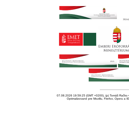
07.08.2026 19:59:25 (GMT +0200), (p) Tomáš Račko • 
Optimalizované pre Mozillu, Firefox, Operu a I