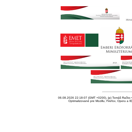
06.08.2026 22:18:07 (GMT +0200), (p) Tomáš Račko • 
Optimalizované pre Mozillu, Firefox, Operu a I