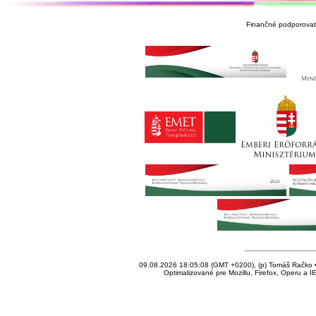
Finančné podporovate
09.08.2026 18:05:08 (GMT +0200), (p) Tomáš Račko • 
Optimalizované pre Mozillu, Firefox, Operu a I