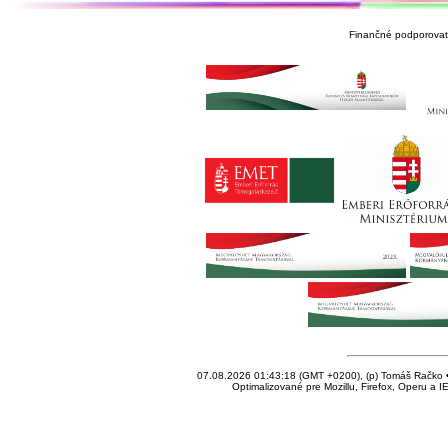
Finančné podporovate
07.08.2026 01:43:18 (GMT +0200), (p) Tomáš Račko • 
Optimalizované pre Mozillu, Firefox, Operu a I