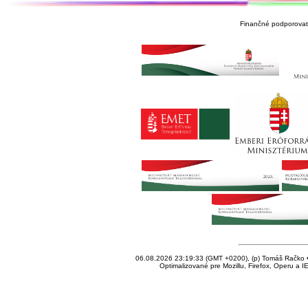
Finančné podporovate
06.08.2026 23:19:33 (GMT +0200), (p) Tomáš Račko • 
Optimalizované pre Mozillu, Firefox, Operu a I