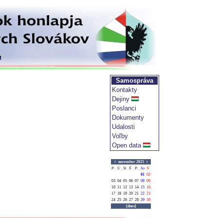
Samospráva
Kontakty
Dejiny
Poslanci
Dokumenty
Udalosti
Voľby
Open data
<
november 2025
>
P
U
St
Š
P
So
N
01
02
03
04
05
06
07
08
09
10
11
12
13
14
15
16
17
18
19
20
21
22
23
24
25
26
27
28
29
30
[dnes]