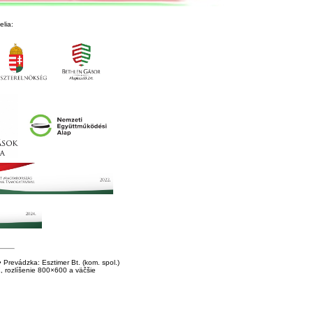
lia:
Prevádzka: Esztimer Bt. (kom. spol.)
E, rozlíšenie 800×600 a väčšie