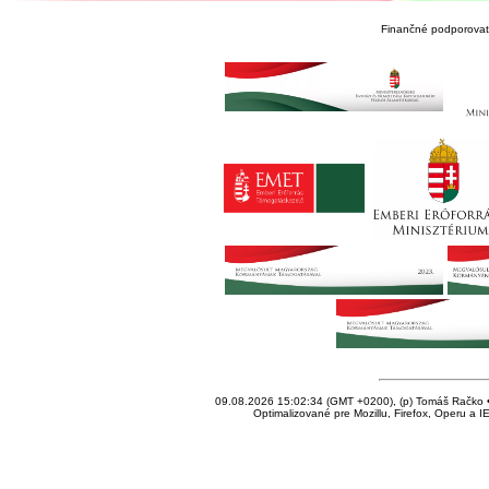
Finančné podporovate
09.08.2026 15:02:34 (GMT +0200), (p) Tomáš Račko • 
Optimalizované pre Mozillu, Firefox, Operu a I