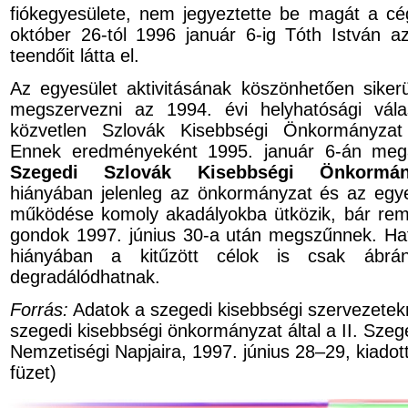
fiókegyesülete, nem jegyeztette be magát a c
október 26-tól 1996 január 6-ig Tóth István az 
teendőit látta el.
Az egyesület aktivitásának köszönhetően sike
megszervezni az 1994. évi helyhatósági vál
közvetlen Szlovák Kisebbségi Önkormányzat 
Ennek eredményeként 1995. január 6-án mega
Szegedi Szlovák Kisebbségi Önkormán
hiányában jelenleg az önkormányzat és az egy
működése komoly akadályokba ütközik, bár rem
gondok 1997. június 30-a után megszűnnek. Ha
hiányában a kitűzött célok is csak ábrá
degradálódhatnak.
Forrás:
Adatok a szegedi kisebbségi szervezetekr
szegedi kisebbségi önkormányzat által a II. Szeg
Nemzetiségi Napjaira, 1997. június 28–29, kiadot
füzet)