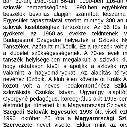
ban 30-an, 1980-ban 56-an, 1990-ben 116-an v
szlovák nemzetiségűnek. 1990-ben egyébként
beszélők bevallás alapján számított létszám
Egyesület tapasztalatai szerint mintegy 300-an 
szlovák kisebbséghez tartozónak. Az 56 fős t
gyökerei az 1960-as évekre tekintenek v
Budapestről Szegedre helyezték a Szlovák N
Tanszéket. Azóta itt működik. Ez a tanszék volt
a klubélet szükségességének. A 70-es évek m
tanszék helyiségeiben megalakult a szlovák klu
hogy oktatáson kívül is ápolják a szlovák nye
valamint a hagyományokat. Az alapítás tény
nevéhez fűződik. A klub élén követte őt Králik A
között volt a neves irodalomtörténész Szik
szlovákista Csukás István. Ugyanígy alapít
Györgyné pedagógus, koreográfus akit 1995-ben
életműdíjjal tüntetett ki a Magyarországi Szlov
Szegedi Szlovák Egyesület
1993 óta viseli ez
1990. október 26. óta a
Magyarországi Sz
Szervezete
nevet viselte. Ekkor mint az ors