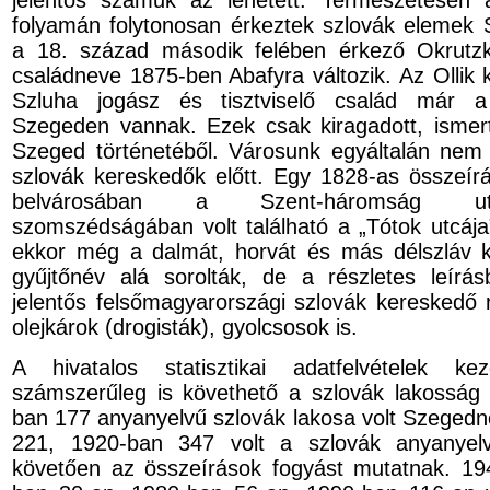
jelentős számuk az lehetett. Természetesen
folyamán folytonosan érkeztek szlovák elemek 
a 18. század második felében érkező Okrutzk
családneve 1875-ben Abafyra változik. Az Ollik 
Szluha jogász és tisztviselő család már 
Szegeden vannak. Ezek csak kiragadott, ismer
Szeged történetéből. Városunk egyáltalán nem 
szlovák kereskedők előtt. Egy 1828-as összeír
belvárosában a Szent-háromság ut
szomszédságában volt található a „Tótok utcáj
ekkor még a dalmát, horvát és más délszláv k
gyűjtőnév alá sorolták, de a részletes leírás
jelentős felsőmagyarországi szlovák kereskedő ré
olejkárok (drogisták), gyolcsosok is.
A hivatalos statisztikai adatfelvételek kez
számszerűleg is követhető a szlovák lakosság
ban 177 anyanyelvű szlovák lakosa volt Szeged
221, 1920-ban 347 volt a szlovák anyanyelv
követően az összeírások fogyást mutatnak. 19