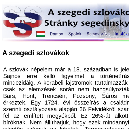
A szegedi szlovákok
A szlovák népelem már a 18. században is jel
Sajnos erre kellő figyelmet a történetírá
mindezidáig. A korabeli lajstromok tartalmazzák
csak az elemzések során nem hangsúlyozták
Bars, Hont, Trencsén, Pozsony, Sáros meg
érkeztek. Egy 1724. évi összeírás a család
szerinti osztályozása alapján 36 Felvidékről sz
fel az említett megyékből. Ez 26%-át alkott
bíróknak. Nem állíthatjuk, hogy ezek mindanny