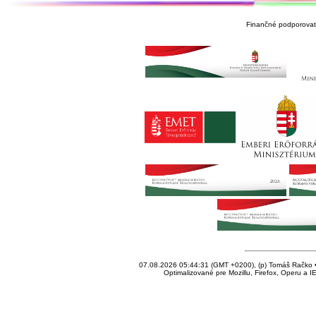
Finančné podporovate
07.08.2026 05:44:31 (GMT +0200), (p) Tomáš Račko • 
Optimalizované pre Mozillu, Firefox, Operu a I