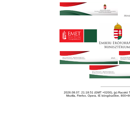
2026.08.07. 21:18:51 (GMT +0200), (p) Racskó T
Mozilla, Firefox, Opera, IE böngészőkre, 800×60