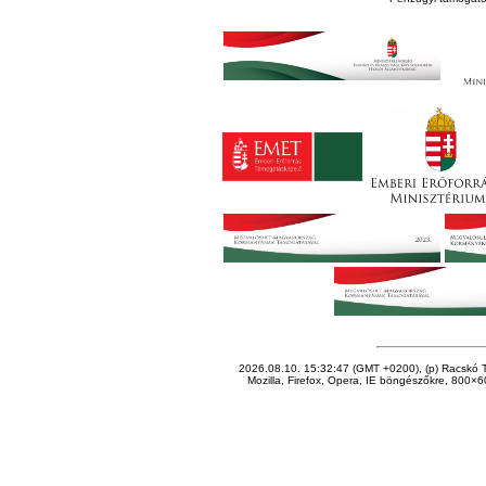
2026.08.10. 15:32:47 (GMT +0200), (p) Racskó T
Mozilla, Firefox, Opera, IE böngészőkre, 800×60