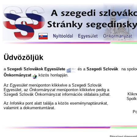
Üdvözöljük
a
Szegedi Szlovákok Egyesülete
és a
Szegedi Szlovák
na spol
Önkormányzat
közös honlapján.
Az
Egyesület
menüponton klikkelve a Szegedi Szlovák
Egyesület, az
Önkormányzat
menüponton klikkelve pedig a
Klik
Szegedi Szlovák Önkormányzat információs oldalaira juthat.
Spolk
Az
Infotéka
pont alatt találja a közös eseménynaptárunkat,
valamint a dokumentumtárat.
P
Pénzügyi támogató