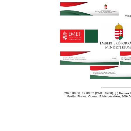
2026.08.08. 02:00:32 (GMT +0200), (p) Racskó T
Mozilla, Firefox, Opera, IE böngészőkre, 800×60