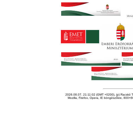
2026.08.07. 21:11:02 (GMT +0200), (p) Racskó T
Mozilla, Firefox, Opera, IE böngészőkre, 800×60