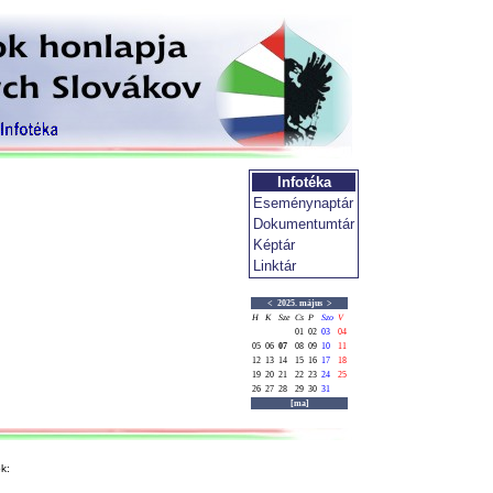
Infotéka
Eseménynaptár
Dokumentumtár
Képtár
Linktár
<
2025. május
>
H
K
Sze
Cs
P
Szo
V
01
02
03
04
05
06
07
08
09
10
11
12
13
14
15
16
17
18
19
20
21
22
23
24
25
26
27
28
29
30
31
[ma]
k: