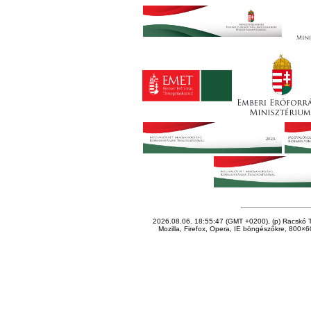
2026.08.06. 18:55:47 (GMT +0200), (p) Racskó T
Mozilla, Firefox, Opera, IE böngészőkre, 800×60