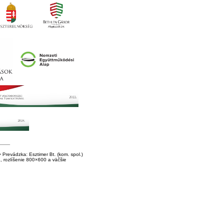
Prevádzka: Esztimer Bt. (kom. spol.)
E, rozlíšenie 800×600 a väčšie