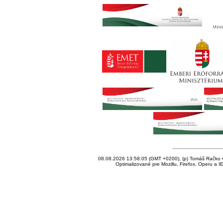
08.08.2026 13:58:05 (GMT +0200), (p) Tomáš Račko • 
Optimalizované pre Mozillu, Firefox, Operu a I