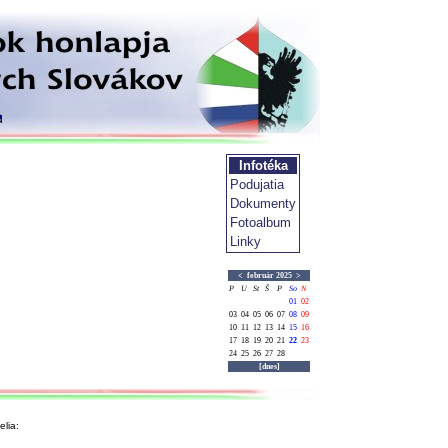
Infotéka
Podujatia
Dokumenty
Fotoalbum
Linky
<
február 2025
>
P
U
St
Š
P
So
N
01
02
03
04
05
06
07
08
09
10
11
12
13
14
15
16
17
18
19
20
21
22
23
24
25
26
27
28
[dnes]
lia: