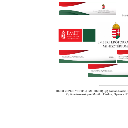
06.08.2026 07:32:35 (GMT +0200), (p) Tomáš Račko • 
Optimalizované pre Mozillu, Firefox, Operu a I