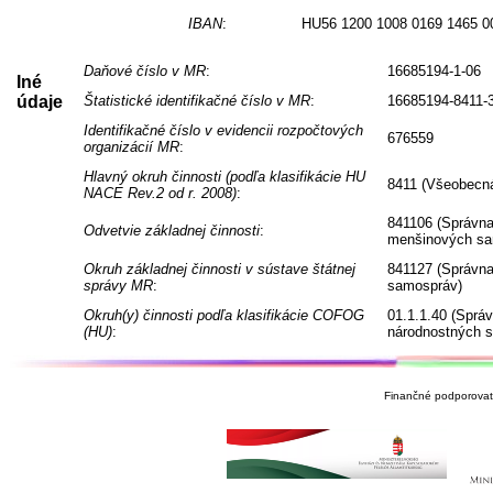
IBAN
:
HU56 1200 1008 0169 1465 0
Daňové číslo v MR
:
16685194-1-06
Iné
údaje
Štatistické identifikačné číslo v MR
:
16685194-8411-
Identifikačné číslo v evidencii rozpočtových
676559
organizácií MR
:
Hlavný okruh činnosti (podľa klasifikácie HU
8411 (Všeobecná
NACE Rev.2 od r. 2008)
:
841106 (Správna
Odvetvie základnej činnosti
:
menšinových sa
Okruh základnej činnosti v sústave štátnej
841127 (Správna
správy MR
:
samospráv)
Okruh(y) činnosti podľa klasifikácie COFOG
01.1.1.40 (Sprá
(HU)
:
národnostných 
Finančné podporovate