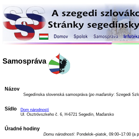
Samospráva
Názov
Segedínska slovenská samospráva (
po maďarsky
: Szegedi Sz
Sídlo
Dom národností
Ul. Osztróvszkeho č. 6, H-6721 Segedín, Maďarsko
Úradné hodiny
Domu národností
: Pondelok–piatok, 09:00–17:00 (a