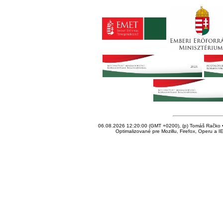
06.08.2026 12:20:00 (GMT +0200), (p) Tomáš Račko • 
Optimalizované pre Mozillu, Firefox, Operu a I