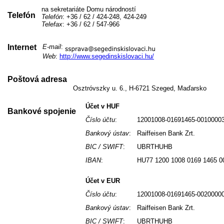
na sekretariáte Domu národností
Telefón
Telefón
: +36 / 62 / 424-248, 424-249
Telefax
: +36 / 62 / 547-966
Internet
E-mail
:
Web
:
http://www.segedinskislovaci.hu/
Poštová adresa
Osztróvszky u. 6., H-6721 Szeged, Maďarsko
Účet v HUF
Bankové spojenie
Číslo účtu
:
12001008-01691465-0010000
Bankový ústav
:
Raiffeisen Bank Zrt.
BIC / SWIFT
:
UBRTHUHB
IBAN
:
HU77 1200 1008 0169 1465 0
Účet v EUR
Číslo účtu
:
12001008-01691465-0020000
Bankový ústav
:
Raiffeisen Bank Zrt.
BIC / SWIFT
:
UBRTHUHB