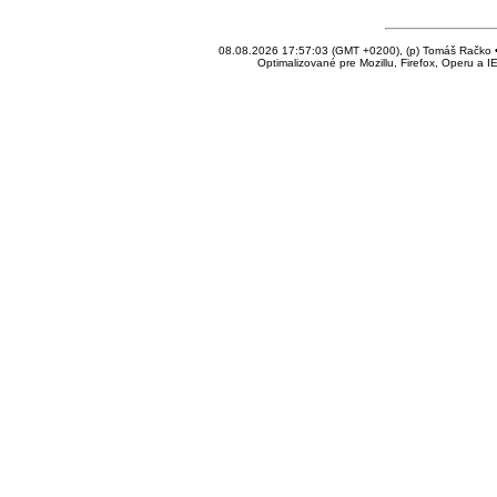
08.08.2026 17:57:03 (GMT +0200), (p) Tomáš Račko • 
Optimalizované pre Mozillu, Firefox, Operu a I