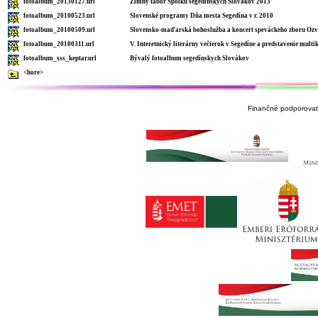
fotoalbum_20130127.url
Zimný tábor Spolku segedínskych Slovákov 2013
fotoalbum_20100523.url
Slovenské programy Dňa mesta Segedína v r. 2010
fotoalbum_20100509.url
Slovensko-maďarská bohoslužba a koncert speváckeho zboru Ozv
fotoalbum_20100311.url
V. Interetnický literárny večierok v Segedíne a predstavenie multi
fotoalbum_sss_keptar.url
Bývalý fotoalbum segedínskych Slovákov
<hore>
Finančné podporovate