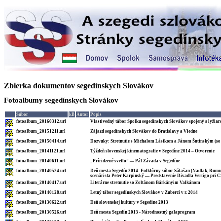
Zbierka dokumentov segedínskych Slovákov
Fotoalbumy segedínskych Slovákov
Súbor
kB
Autor
Popis
fotoalbum_20160312.url
Vlastivedný tábor Spolku segedínskych Slovákov spojený s lyži
fotoalbum_20151211.url
Zájazd segedínskych Slovákov do Bratislavy a Viedne
fotoalbum_20150414.url
Dozvuky: Stretnutie s Michalom Lásikom a Jánom Šutinským (so
fotoalbum_20141121.url
Týždeň slovenskej kinematografie v Segedíne 2014 – Otvorenie
fotoalbum_20140611.url
„Príridzené svetlo” — Pál Závada v Segedíne
fotoalbum_20140524.url
Deň mesta Segedín 2014: Folklórny súbor Sálašan (Nadlak, Rumun
scenárista Peter Karpinský — Predstavenie Divadla Vertigo pri
fotoalbum_20140417.url
Literárne stretnutie so Zoltánom Bárkányim Valkánom
fotoalbum_20140128.url
Letný tábor segedínskych Slovákov v Zuberci v r. 2014
fotoalbum_20130622.url
Deň slovenskej kultúry v Segedíne 2013
fotoalbum_20130526.url
Deň mesta Segedín 2013 - Národnostný galaprogram