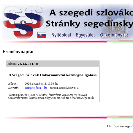
Eseménynaptár
Időpont:
2024.12.18 17:30
A Szegedi Szlovák Önkormányzat közmeghallgatása
Időpont:
2024. december 18. 17.30 óra
Helyszín:
Nemzetiségek Háza
– Szeged, Osztróvszky u. 6.
Várunk mindenkit, akinek kérdése, észrevétele van a Szegedi Szlovák
Önkormányzattal kapcsolatban, vagy csak érdeklődik a tevékenységünkről.
Pénzügyi támogató