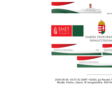
2026.08.06. 04:57:02 (GMT +0200), (p) Racskó T
Mozilla, Firefox, Opera, IE böngészőkre, 800×60