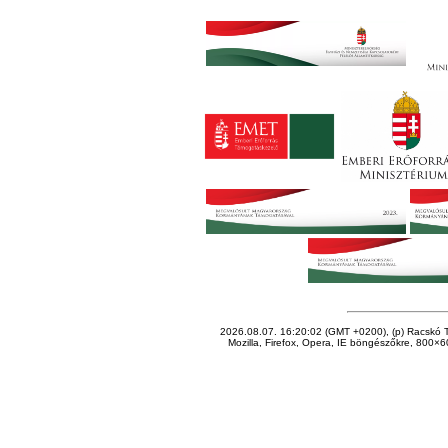
2026.08.07. 16:20:02 (GMT +0200), (p) Racskó T
Mozilla, Firefox, Opera, IE böngészőkre, 800×60