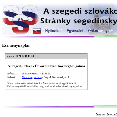
Eseménynaptár
Időpont:
2024.12.18 17:30
A Szegedi Szlovák Önkormányzat közmeghallgatása
Időpont:
2024. december 18. 17.30 óra
Helyszín:
Nemzetiségek Háza
– Szeged, Osztróvszky u. 6.
Várunk mindenkit, akinek kérdése, észrevétele van a Szegedi Szlovák
Önkormányzattal kapcsolatban, vagy csak érdeklődik a tevékenységünkről.
Pénzügyi támogató