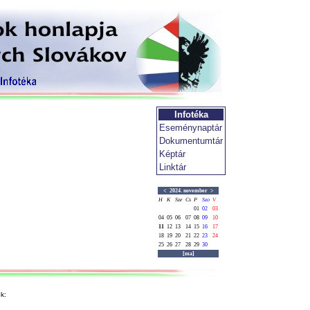
Infotéka
Eseménynaptár
Dokumentumtár
Képtár
Linktár
<
2024. november
>
H
K
Sze
Cs
P
Szo
V
01
02
03
04
05
06
07
08
09
10
11
12
13
14
15
16
17
18
19
20
21
22
23
24
25
26
27
28
29
30
[ma]
k: