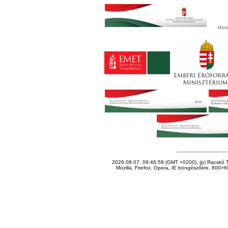
2026.08.07. 09:46:58 (GMT +0200), (p) Racskó T
Mozilla, Firefox, Opera, IE böngészőkre, 800×60