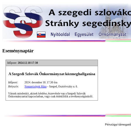
Eseménynaptár
Időpont:
2024.12.18 17:30
A Szegedi Szlovák Önkormányzat közmeghallgatása
Időpont:
2024. december 18. 17.30 óra
Helyszín:
Nemzetiségek Háza
– Szeged, Osztróvszky u. 6.
Várunk mindenkit, akinek kérdése, észrevétele van a Szegedi Szlovák
Önkormányzattal kapcsolatban, vagy csak érdeklődik a tevékenységünkről.
Pénzügyi támogató