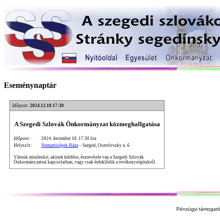
Eseménynaptár
Időpont:
2024.12.18 17:30
A Szegedi Szlovák Önkormányzat közmeghallgatása
Időpont:
2024. december 18. 17.30 óra
Helyszín:
Nemzetiségek Háza
– Szeged, Osztróvszky u. 6.
Várunk mindenkit, akinek kérdése, észrevétele van a Szegedi Szlovák
Önkormányzattal kapcsolatban, vagy csak érdeklődik a tevékenységünkről.
Pénzügyi támogató