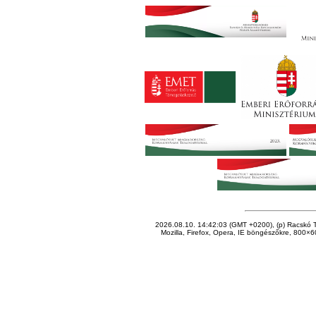
2026.08.10. 14:42:03 (GMT +0200), (p) Racskó T
Mozilla, Firefox, Opera, IE böngészőkre, 800×60