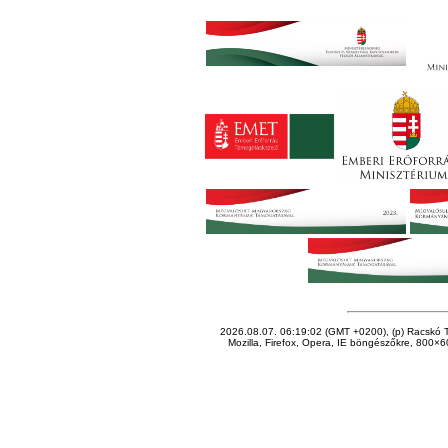
2026.08.07. 06:19:02 (GMT +0200), (p) Racskó T
Mozilla, Firefox, Opera, IE böngészőkre, 800×60