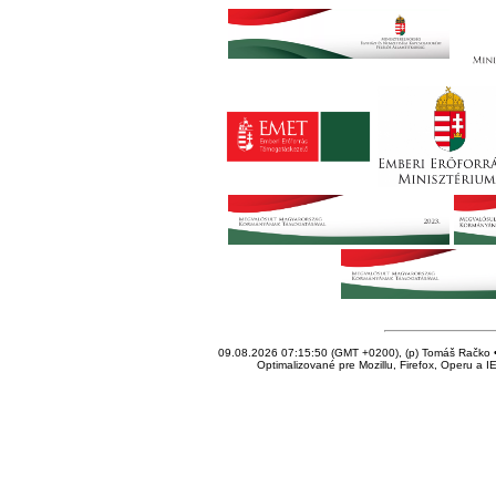
09.08.2026 07:15:50 (GMT +0200), (p) Tomáš Račko • 
Optimalizované pre Mozillu, Firefox, Operu a I