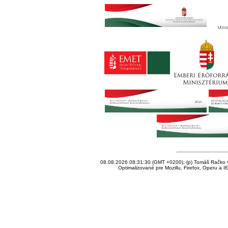
08.08.2026 08:31:30 (GMT +0200), (p) Tomáš Račko • 
Optimalizované pre Mozillu, Firefox, Operu a I