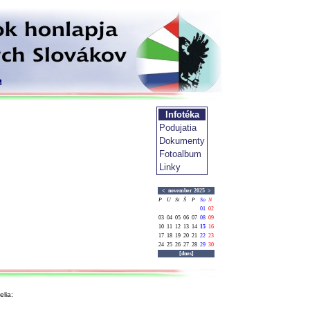
Infotéka
Podujatia
Dokumenty
Fotoalbum
Linky
<
november 2025
>
P
U
St
Š
P
So
N
01
02
03
04
05
06
07
08
09
10
11
12
13
14
15
16
17
18
19
20
21
22
23
24
25
26
27
28
29
30
[dnes]
lia: