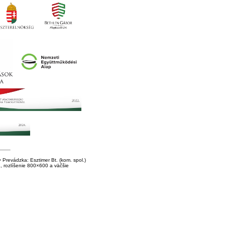
Prevádzka: Esztimer Bt. (kom. spol.)
E, rozlíšenie 800×600 a väčšie