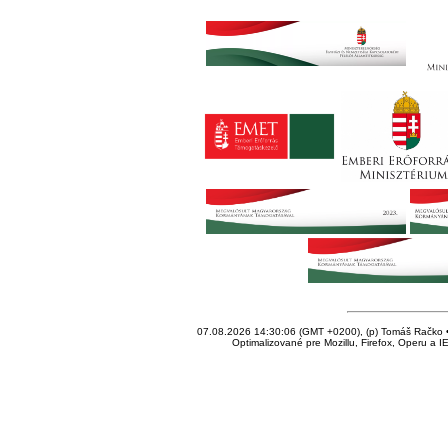
07.08.2026 14:30:06 (GMT +0200), (p) Tomáš Račko • 
Optimalizované pre Mozillu, Firefox, Operu a I