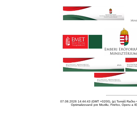
07.08.2026 14:44:43 (GMT +0200), (p) Tomáš Račko • 
Optimalizované pre Mozillu, Firefox, Operu a I