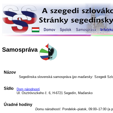
Samospráva
Názov
Segedínska slovenská samospráva (
po maďarsky
: Szegedi Sz
Sídlo
Dom národností
Ul. Osztróvszkeho č. 6, H-6721 Segedín, Maďarsko
Úradné hodiny
Domu národností
: Pondelok–piatok, 09:00–17:00 (a