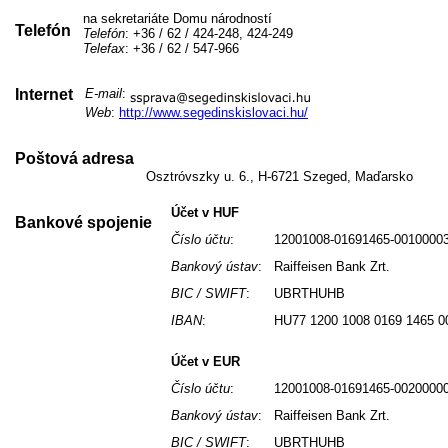
na sekretariáte Domu národností
Telefón
Telefón
: +36 / 62 / 424-248, 424-249
Telefax
: +36 / 62 / 547-966
Internet
E-mail
:
Web
:
http://www.segedinskislovaci.hu/
Poštová adresa
Osztróvszky u. 6., H-6721 Szeged, Maďarsko
Účet v HUF
Bankové spojenie
Číslo účtu
:
12001008-01691465-0010000
Bankový ústav
:
Raiffeisen Bank Zrt.
BIC / SWIFT
:
UBRTHUHB
IBAN
:
HU77 1200 1008 0169 1465 0
Účet v EUR
Číslo účtu
:
12001008-01691465-0020000
Bankový ústav
:
Raiffeisen Bank Zrt.
BIC / SWIFT
:
UBRTHUHB