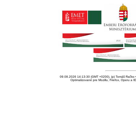
09.08.2026 14:13:30 (GMT +0200), (p) Tomáš Račko • 
Optimalizované pre Mozillu, Firefox, Operu a I