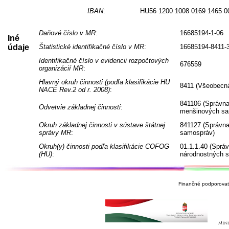
IBAN
:
HU56 1200 1008 0169 1465 0
Daňové číslo v MR
:
16685194-1-06
Iné
údaje
Štatistické identifikačné číslo v MR
:
16685194-8411-
Identifikačné číslo v evidencii rozpočtových
676559
organizácií MR
:
Hlavný okruh činnosti (podľa klasifikácie HU
8411 (Všeobecná
NACE Rev.2 od r. 2008)
:
841106 (Správna
Odvetvie základnej činnosti
:
menšinových sa
Okruh základnej činnosti v sústave štátnej
841127 (Správna
správy MR
:
samospráv)
Okruh(y) činnosti podľa klasifikácie COFOG
01.1.1.40 (Sprá
(HU)
:
národnostných 
Finančné podporovate