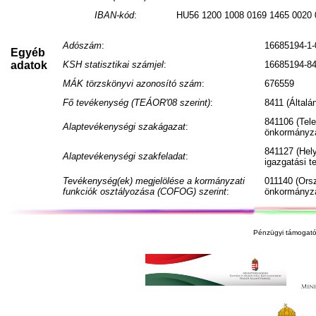
IBAN-kód
:
HU56 1200 1008 0169 1465 0020 
Adószám
:
16685194-1-
Egyéb
adatok
KSH statisztikai számjel
:
16685194-84
MÁK törzskönyvi azonosító szám
:
676559
Fő tevékenység (TEÁOR'08 szerint)
:
8411 (Általá
841106 (Tele
Alaptevékenységi szakágazat
:
önkormányza
841127 (Hel
Alaptevékenységi szakfeladat
:
igazgatási 
Tevékenység(ek) megjelölése a kormányzati
011140 (Ors
funkciók osztályozása (COFOG) szerint
:
önkormányza
Pénzügyi támogató