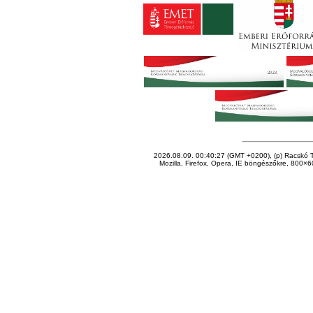
2026.08.09. 00:40:27 (GMT +0200), (p) Racskó T
Mozilla, Firefox, Opera, IE böngészőkre, 800×60