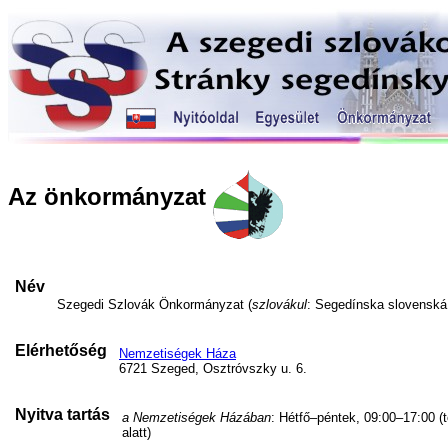
Az önkormányzat
Név
Szegedi Szlovák Önkormányzat (
szlovákul
: Segedínska slovensk
Elérhetőség
Nemzetiségek Háza
6721 Szeged, Osztróvszky u. 6.
Nyitva tartás
a Nemzetiségek Házában
: Hétfő–péntek, 09:00–17:00 (
alatt)