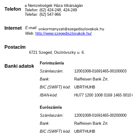
a Nemzetiségek Háza titkárságán
Telefon
Telefon
: (62) 424-248, 424-249
Telefax
: (62) 547-966
Internet
E-mail
:
Web
:
http://www.szegediszlovakok.hu/
Postacím
6721 Szeged, Osztróvszky u. 6.
Forintszámla
Banki adatok
Számlaszám
:
12001008-01691465-00100003
Bank
:
Raiffeisen Bank Zrt.
BIC (SWIFT) kód
:
UBRTHUHB
IBAN-kód
:
HU77 1200 1008 0169 1465 0010 
Eurószámla
Számlaszám
:
12001008-01691465-00200000
Bank
:
Raiffeisen Bank Zrt.
BIC (SWIFT) kód
:
UBRTHUHB