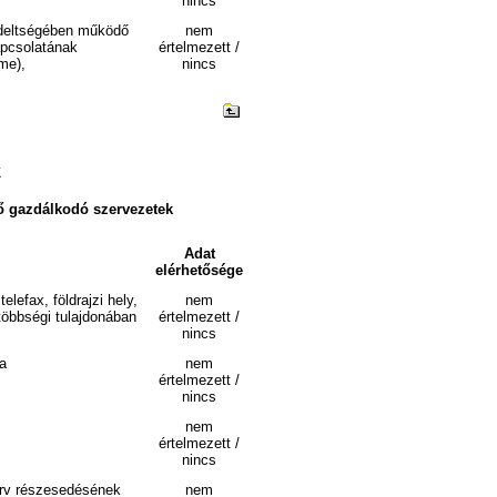
nincs
endeltségében működő
nem
apcsolatának
értelmezett /
me),
nincs
k
ő gazdálkodó szervezetek
Adat
elérhetősége
lefax, földrajzi hely,
nem
többségi tulajdonában
értelmezett /
nincs
sa
nem
értelmezett /
nincs
nem
értelmezett /
nincs
zerv részesedésének
nem