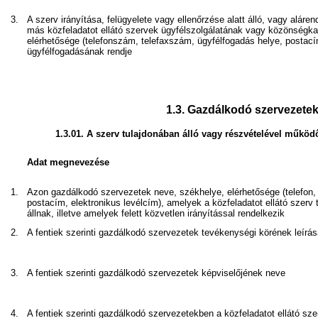
3.
A szerv irányítása, felügyelete vagy ellenőrzése alatt álló, vagy alár
más közfeladatot ellátó szervek ügyfélszolgálatának vagy közönségk
elérhetősége (telefonszám, telefaxszám, ügyfélfogadás helye, postací
ügyfélfogadásának rendje
1.3.
Gazdálkodó szervezete
1.3.01.
A szerv tulajdonában álló vagy részvételével működ
Adat megnevezése
1.
Azon gazdálkodó szervezetek neve, székhelye, elérhetősége (telefon, te
postacím, elektronikus levélcím), amelyek a közfeladatot ellátó szerv 
állnak, illetve amelyek felett közvetlen irányítással rendelkezik
2.
A fentiek szerinti gazdálkodó szervezetek tevékenységi körének leírá
3.
A fentiek szerinti gazdálkodó szervezetek képviselőjének neve
4.
A fentiek szerinti gazdálkodó szervezetekben a közfeladatot ellátó s