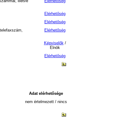
számmal, illetve
Elérhetőség
Elérhetőség
Elérhetőség
 telefaxszám,
Elérhetőség
Képviselők
/
Elnök
Elérhetőség
Adat elérhetősége
nem értelmezett / nincs