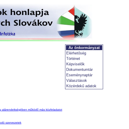
Az önkormányzat
Elérhetőség
Történet
Képviselők
Dokumentumtár
Eseménynaptár
Választások
Közérdekű adatok
 vagy alárendeltségében működő más közfeladatot
kodó szervezetek