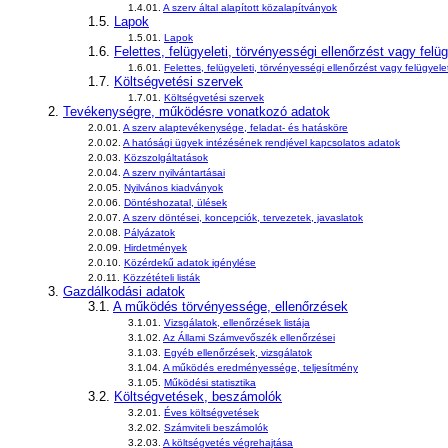
1.4.01.
A szerv által alapított közalapítványok
1.5.
Lapok
1.5.01.
Lapok
1.6.
Felettes, felügyeleti, törvényességi ellenőrzést vagy felü
1.6.01.
Felettes, felügyeleti, törvényességi ellenőrzést vagy felügyel
1.7.
Költségvetési szervek
1.7.01.
Költségvetési szervek
2.
Tevékenységre, működésre vonatkozó adatok
2.0.01.
A szerv alaptevékenysége, feladat- és hatásköre
2.0.02.
A hatósági ügyek intézésének rendjével kapcsolatos adatok
2.0.03.
Közszolgáltatások
2.0.04.
A szerv nyilvántartásai
2.0.05.
Nyilvános kiadványok
2.0.06.
Döntéshozatal, ülések
2.0.07.
A szerv döntései, koncepciók, tervezetek, javaslatok
2.0.08.
Pályázatok
2.0.09.
Hirdetmények
2.0.10.
Közérdekű adatok igénylése
2.0.11.
Közzétételi listák
3.
Gazdálkodási adatok
3.1.
A működés törvényessége, ellenőrzések
3.1.01.
Vizsgálatok, ellenőrzések listája
3.1.02.
Az Állami Számvevőszék ellenőrzései
3.1.03.
Egyéb ellenőrzések, vizsgálatok
3.1.04.
A működés eredményessége, teljesítmény
3.1.05.
Működési statisztika
3.2.
Költségvetések, beszámolók
3.2.01.
Éves költségvetések
3.2.02.
Számviteli beszámolók
3.2.03.
A költségvetés végrehajtása