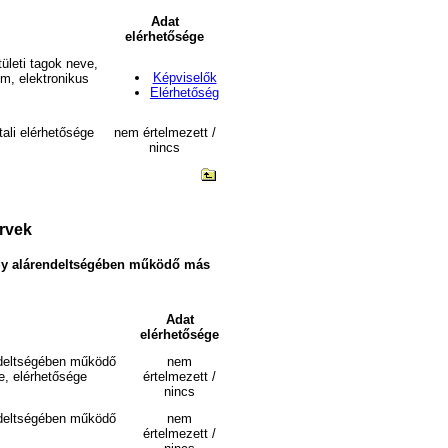
Adat
elérhetősége
ületi tagok neve,
Képviselők
ím, elektronikus
Elérhetőség
ali elérhetősége
nem értelmezett /
nincs
ervek
 vagy alárendeltségében működő más
Adat
elérhetősége
endeltségében működő
nem
e, elérhetősége
értelmezett /
nincs
endeltségében működő
nem
értelmezett /