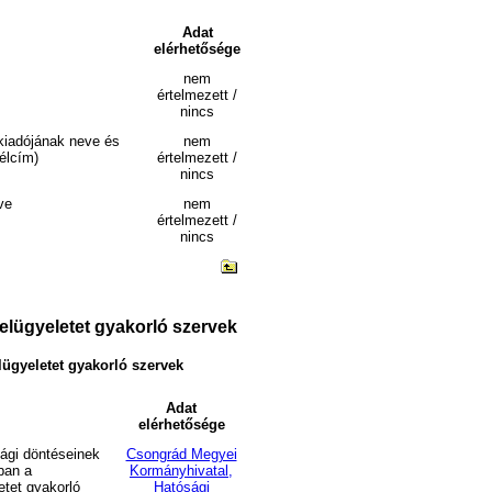
Adat
elérhetősége
nem
értelmezett /
nincs
 kiadójának neve és
nem
vélcím)
értelmezett /
nincs
ve
nem
értelmezett /
nincs
felügyeletet gyakorló szervek
elügyeletet gyakorló szervek
Adat
elérhetősége
ósági döntéseinek
Csongrád Megyei
ban a
Kormányhivatal,
etet gyakorló
Hatósági