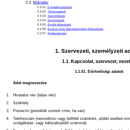
3.3.
Működés
3.3.01.
A foglalkoztatottak
3.3.02.
Támogatások
3.3.03.
Szerződések
3.3.04.
Koncessziók
3.3.05.
Egyéb kifizetések
3.3.06.
Európai Unió által támogatott fejlesztések
3.3.07.
Közbeszerzés
1.
Szervezeti, személyzeti a
1.1.
Kapcsolat, szervezet, veze
1.1.01.
Elérhetőségi adatok
Adat megnevezése
1.
Hivatalos név (teljes név)
2.
Székhely
3.
Postacím (postafiók szerinti címe, ha van)
4.
Telefonszám (nemzetközi vagy belföldi számként, utóbbi esetben kör
szolgáltatás- vagy hálózatkijelölő számmal)