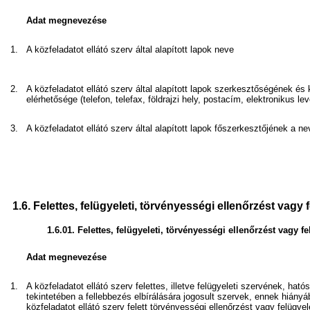
Adat megnevezése
1.
A közfeladatot ellátó szerv által alapított lapok neve
2.
A közfeladatot ellátó szerv által alapított lapok szerkesztőségének és
elérhetősége (telefon, telefax, földrajzi hely, postacím, elektronikus le
3.
A közfeladatot ellátó szerv által alapított lapok főszerkesztőjének a ne
1.6.
Felettes, felügyeleti, törvényességi ellenőrzést vagy 
1.6.01.
Felettes, felügyeleti, törvényességi ellenőrzést vagy f
Adat megnevezése
1.
A közfeladatot ellátó szerv felettes, illetve felügyeleti szervének, hat
tekintetében a fellebbezés elbírálására jogosult szervek, ennek hiányá
közfeladatot ellátó szerv felett törvényességi ellenőrzést vagy felügyel