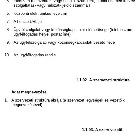
5.
Faxszám (nemzetközi vagy belföldi számként, utóbbi esetben körzet
szolgáltatás- vagy hálózatkijelölő számmal)
6.
Központi elektronikus levélcím
7.
A honlap URL-je
8.
Ügyfélszolgálat vagy közönségkapcsolat elérhetősége (telefonszám,
ügyfélfogadás helye, postacíme)
9.
Az ügyfélszolgálati vagy közönségkapcsolati vezető neve
10.
Az ügyfélfogadás rendje
1.1.02.
A szervezeti struktúra
Adat megnevezése
1.
A szervezeti struktúra ábrája (a szervezeti egységek és vezetőik
megnevezésével)
1.1.03.
A szerv vezetői