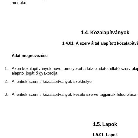
mértéke
1.4.
Közalapítványok
1.4.01.
A szerv által alapított közalapít
Adat megnevezése
1.
Azon közalapítványok neve, amelyeket a közfeladatot ellátó szerv ala
alapítói jogát ő gyakorolja
2.
A fentiek szerinti közalapítványok székhelye
3.
A fentiek szerinti közalapítványok kezelő szerve tagjainak felsorolása
1.5.
Lapok
1.5.01.
Lapok