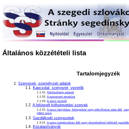
Általános közzétételi lista
Tartalomjegyzék
1.
Szervezeti, személyzeti adatok
1.1.
Kapcsolat, szervezet, vezetők
1.1.01.
Elérhetőségi adatok
1.1.02.
A szervezeti struktúra
1.1.03.
A szerv vezetői
1.2.
A felügyelt költségvetési szervek
1.2.01.
A szerv irányítása, felügyelete vagy ellenőrzése alatt álló,
ellátó szerv
1.3.
Gazdálkodó szervezetek
1.3.01.
A szerv tulajdonában álló vagy részvételével működő gazdál
1.4.
Közalapítványok