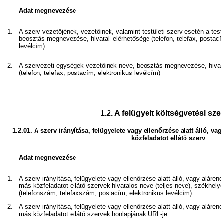
Adat megnevezése
1.
A szerv vezetőjének, vezetőinek, valamint testületi szerv esetén a test
beosztás megnevezése, hivatali elérhetősége (telefon, telefax, postac
levélcím)
2.
A szervezeti egységek vezetőinek neve, beosztás megnevezése, hivat
(telefon, telefax, postacím, elektronikus levélcím)
1.2.
A felügyelt költségvetési sz
1.2.01.
A szerv irányítása, felügyelete vagy ellenőrzése alatt álló,
közfeladatot ellátó szerv
Adat megnevezése
1.
A szerv irányítása, felügyelete vagy ellenőrzése alatt álló, vagy alár
más közfeladatot ellátó szervek hivatalos neve (teljes neve), székhely
(telefonszám, telefaxszám, postacím, elektronikus levélcím)
2.
A szerv irányítása, felügyelete vagy ellenőrzése alatt álló, vagy alár
más közfeladatot ellátó szervek honlapjának URL-je