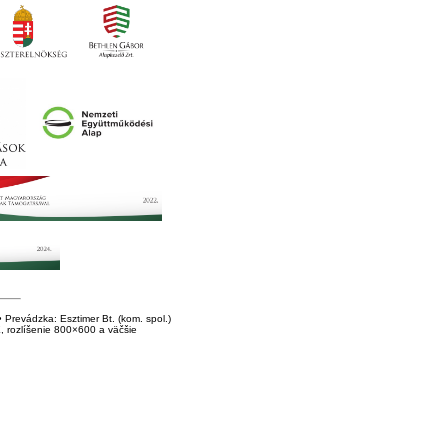
Prevádzka: Esztimer Bt. (kom. spol.)
E, rozlíšenie 800×600 a väčšie