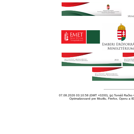
07.08.2026 03:10:58 (GMT +0200), (p) Tomáš Račko • 
Optimalizované pre Mozillu, Firefox, Operu a I