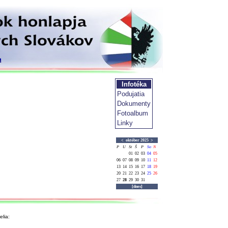
Infotéka
Podujatia
Dokumenty
Fotoalbum
Linky
<
október 2025
>
P
U
St
Š
P
So
N
01
02
03
04
05
06
07
08
09
10
11
12
13
14
15
16
17
18
19
20
21
22
23
24
25
26
27
28
29
30
31
[dnes]
lia: